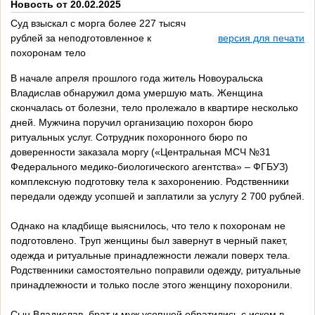
Новость от 20.02.2025
Суд взыскал с морга более 227 тысяч
рублей за неподготовленное к
версия для печати
похоронам тело
В начале апреля прошлого года житель Новоуральска
Владислав обнаружил дома умершую мать. Женщина
скончалась от болезни, тело пролежало в квартире несколько
дней. Мужчина поручил организацию похорон бюро
ритуальных услуг. Сотрудник похоронного бюро по
доверенности заказала моргу («Центральная МСЧ №31
Федерального медико-биологического агентства» – ФГБУЗ)
комплексную подготовку тела к захоронению. Родственники
передали одежду усопшей и заплатили за услугу 2 700 рублей.
Однако на кладбище выяснилось, что тело к похоронам не
подготовлено. Труп женщины был завернут в черный пакет,
одежда и ритуальные принадлежности лежали поверх тела.
Родственники самостоятельно поправили одежду, ритуальные
принадлежности и только после этого женщину похоронили.
Сын Владислав, брат и муж усопшей обратились с иском в