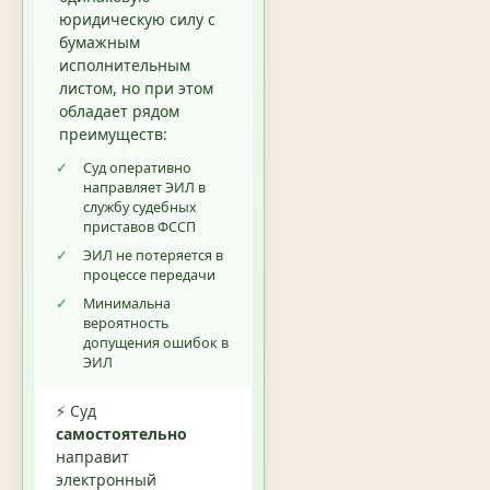
юридическую силу с
бумажным
исполнительным
листом, но при этом
обладает рядом
преимуществ:
✓
Суд оперативно
направляет ЭИЛ в
службу судебных
приставов ФССП
✓
ЭИЛ не потеряется в
процессе передачи
✓
Минимальна
вероятность
допущения ошибок в
ЭИЛ
⚡ Суд
самостоятельно
направит
электронный