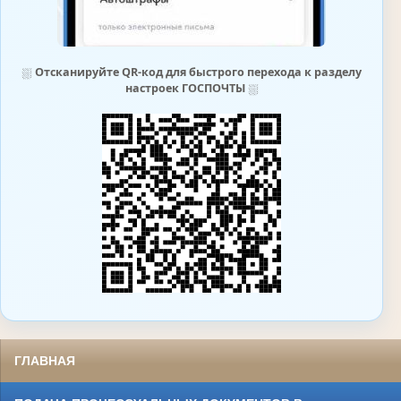
⛆
Отсканируйте QR-код для быстрого перехода к разделу
настроек ГОСПОЧТЫ
⛆
ГЛАВНАЯ