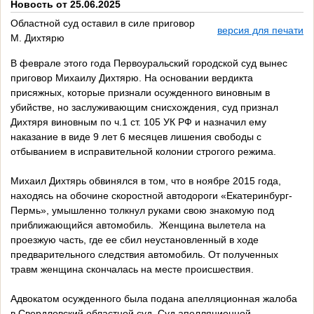
Новость от 25.06.2025
Областной суд оставил в силе приговор
версия для печати
М. Дихтярю
В феврале этого года Первоуральский городской суд вынес
приговор Михаилу Дихтярю. На основании вердикта
присяжных, которые признали осужденного виновным в
убийстве, но заслуживающим снисхождения, суд признал
Дихтяря виновным по ч.1 ст. 105 УК РФ и назначил ему
наказание в виде 9 лет 6 месяцев лишения свободы с
отбыванием в исправительной колонии строгого режима.
Михаил Дихтярь обвинялся в том, что в ноябре 2015 года,
находясь на обочине скоростной автодороги «Екатеринбург-
Пермь», умышленно толкнул руками свою знакомую под
приближающийся автомобиль. Женщина вылетела на
проезжую часть, где ее сбил неустановленный в ходе
предварительного следствия автомобиль. От полученных
травм женщина скончалась на месте происшествия.
Адвокатом осужденного была подана апелляционная жалоба
в Свердловский областной суд. Суд апелляционной