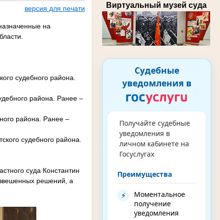
Виртуальный музей суда
версия для печати
 назначенные на
бласти.
Судебные
кого судебного района.
уведомления в
удебного района. Ранее –
ного района. Ранее –
Получайте судебные
уведомления в
ского судебного района.
личном кабинете на
Госуслугах
астного суда Константин
Преимущества
взвешенных решений, а
Моментальное
⚡
получение
уведомления