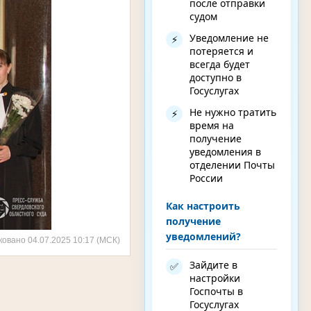
после отправки
судом
Уведомление не
⚡
потеряется и
всегда будет
доступно в
Госуслугах
Не нужно тратить
⚡
время на
получение
уведомления в
отделении Почты
России
Как настроить
получение
уведомлений?
ковано 04.07.2025 10:17 (МСК)
Зайдите в
✅
настройки
Госпочты в
Госуслугах