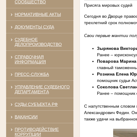
СООБЩЕСТВО
Присяга мировых судей
НОРМАТИВНЫЕ АКТЫ
Сегодня во Дворце право
трехлетний срок полномо
ДОКУМЕНТЫ СУДА
Свои первые мантии пол
СУДЕБНОЕ
ДЕЛОПРОИЗВОДСТВО
Зырянова Виктор
Ранее – юрисконсу
СПРАВОЧНАЯ
Поварова Марина
ИНФОРМАЦИЯ
главный таможенны
Рознина Елена Ю
ПРЕСС-СЛУЖБА
помощник судьи Асб
УПРАВЛЕНИЕ СУДЕБНОГО
Соколова Светла
ДЕПАРТАМЕНТА
Ранее – помощник с
СУДЫ СУБЪЕКТА РФ
С напутственным словом 
Александрович Федин. Он
ВАКАНСИИ
также удачи на выбранном
ПРОТИВОДЕЙСТВИЕ
КОРРУПЦИИ