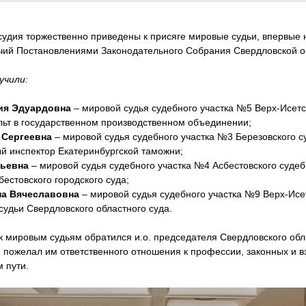
судия торжественно приведены к присяге мировые судьи, впервые
чий Постановлениями Законодательного Собрания Свердловской о
учили:
ия Эдуардовна
– мировой судья судебного участка №5 Верх-Исетс
льт в государственном производственном объединении;
 Сергеевна
– мировой судья судебного участка №3 Березовского с
й инспектор Екатеринбургской таможни;
рьевна
– мировой судья судебного участка №4 Асбестовского судеб
естовского городского суда;
на Вячеславовна
– мировой судья судебного участка №9 Верх-Исет
удьи Свердловского областного суда.
к мировым судьям обратился и.о. председателя Свердловского обл
 пожелал им ответственного отношения к профессии, законных и 
 пути.