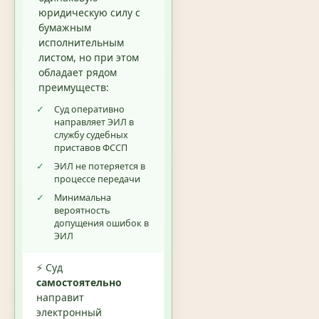
юридическую силу с
бумажным
исполнительным
листом, но при этом
обладает рядом
преимуществ:
✓
Суд оперативно
направляет ЭИЛ в
службу судебных
приставов ФССП
✓
ЭИЛ не потеряется в
процессе передачи
✓
Минимальна
вероятность
допущения ошибок в
ЭИЛ
⚡ Суд
самостоятельно
направит
электронный