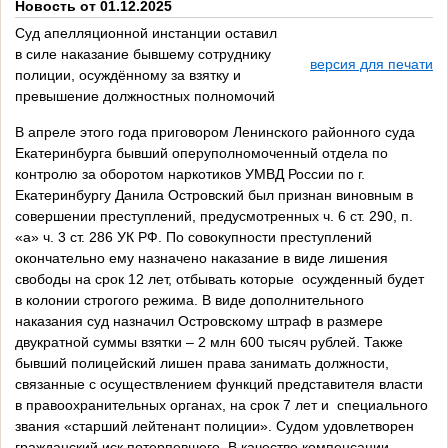
Новость от 01.12.2025
Суд апелляционной инстанции оставил
в силе наказание бывшему сотруднику
версия для печати
полиции, осуждённому за взятку и
превышение должностных полномочий
В апреле этого года приговором Ленинского районного суда
Екатеринбурга бывший оперуполномоченный отдела по
контролю за оборотом наркотиков УМВД России по г.
Екатеринбургу Данила Островский был признан виновным в
совершении преступлений, предусмотренных ч. 6 ст. 290, п.
«а» ч. 3 ст. 286 УК РФ. По совокупности преступлений
окончательно ему назначено наказание в виде лишения
свободы на срок 12 лет, отбывать которые осужденный будет
в колонии строгого режима. В виде дополнительного
наказания суд назначил Островскому штраф в размере
двукратной суммы взятки – 2 млн 600 тысяч рублей. Также
бывший полицейский лишен права занимать должности,
связанные с осуществлением функций представителя власти
в правоохранительных органах, на срок 7 лет и специального
звания «старший лейтенант полиции». Судом удовлетворен
гражданский иск потерпевшего. В качестве компенсации