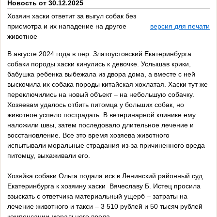
Новость от 30.12.2025
Хозяин хаски ответит за выгул собак без
присмотра и их нападение на другое
версия для печати
животное
В августе 2024 года в пер. Златоустовский Екатеринбурга
собаки породы хаски кинулись к девочке. Услышав крики,
бабушка ребенка выбежала из двора дома, а вместе с ней
выскочила их собака породы китайская хохлатая. Хаски тут же
переключились на новый объект – на небольшую собачку.
Хозяевам удалось отбить питомца у больших собак, но
животное успело пострадать. В ветеринарной клинике ему
наложили швы, затем последовало длительное лечение и
восстановление. Все это время хозяева животного
испытывали моральные страдания из-за причиненного вреда
питомцу, выхаживали его.
Хозяйка собаки Ольга подала иск в Ленинский районный суд
Екатеринбурга к хозяину хаски Вячеславу Б. Истец просила
взыскать с ответчика материальный ущерб – затраты на
лечение животного и такси – 3 510 рублей и 50 тысяч рублей
компенсации морального вреда.