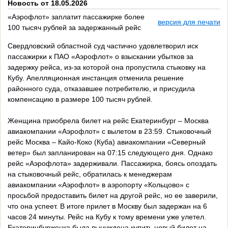
Новость от 18.05.2026
«Аэрофлот» заплатит пассажирке более
версия для печати
100 тысяч рублей за задержанный рейс
Свердловский областной суд частично удовлетворил иск
пассажирки к ПАО «Аэрофлот» о взыскании убытков за
задержку рейса, из-за которой она пропустила стыковку на
Кубу. Апелляционная инстанция отменила решение
районного суда, отказавшее потребителю, и присудила
компенсацию в размере 100 тысяч рублей.
Женщина приобрела билет на рейс Екатеринбург – Москва
авиакомпании «Аэрофлот» с вылетом в 23:59. Стыковочный
рейс Москва – Кайо-Коко (Куба) авиакомпании «Северный
ветер» был запланирован на 07:15 следующего дня. Однако
рейс «Аэрофлота» задерживали. Пассажирка, боясь опоздать
на стыковочный рейс, обратилась к менеджерам
авиакомпании «Аэрофлот» в аэропорту «Кольцово» с
просьбой предоставить билет на другой рейс, но ее заверили,
что она успеет. В итоге прилет в Москву был задержан на 6
часов 24 минуты. Рейс на Кубу к тому времени уже улетел.
Екатеринбурженка была вынуждена купить новый билет на