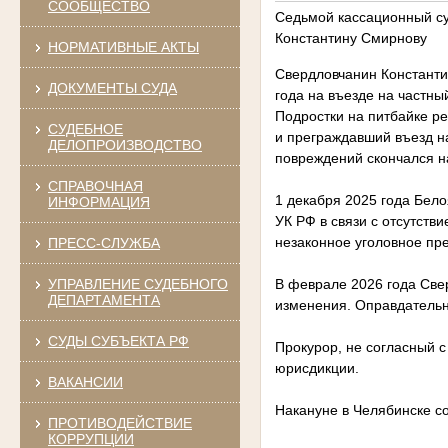
СООБЩЕСТВО
Седьмой кассационный су
Константину Смирнову
НОРМАТИВНЫЕ АКТЫ
Свердловчанин Константи
ДОКУМЕНТЫ СУДА
года на въезде на частны
Подростки на питбайке ре
СУДЕБНОЕ
и преграждавший въезд н
ДЕЛОПРОИЗВОДСТВО
повреждений скончался н
СПРАВОЧНАЯ
1 декабря 2025 года Бел
ИНФОРМАЦИЯ
УК РФ в связи с отсутств
незаконное уголовное пр
ПРЕСС-СЛУЖБА
УПРАВЛЕНИЕ СУДЕБНОГО
В феврале 2026 года Све
ДЕПАРТАМЕНТА
изменения. Оправдательн
СУДЫ СУБЪЕКТА РФ
Прокурор, не согласный 
юрисдикции.
ВАКАНСИИ
Накануне в Челябинске со
ПРОТИВОДЕЙСТВИЕ
КОРРУПЦИИ