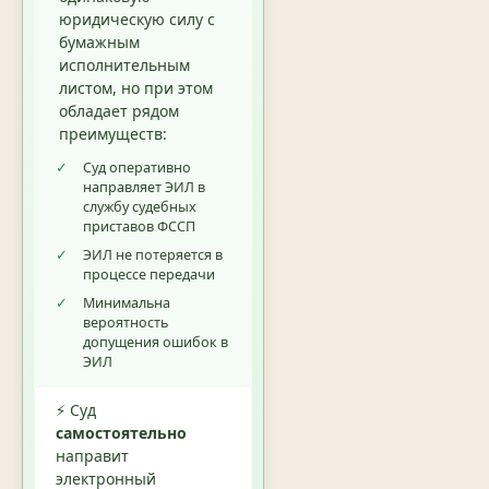
юридическую силу с
бумажным
исполнительным
листом, но при этом
обладает рядом
преимуществ:
✓
Суд оперативно
направляет ЭИЛ в
службу судебных
приставов ФССП
✓
ЭИЛ не потеряется в
процессе передачи
✓
Минимальна
вероятность
допущения ошибок в
ЭИЛ
⚡ Суд
самостоятельно
направит
электронный