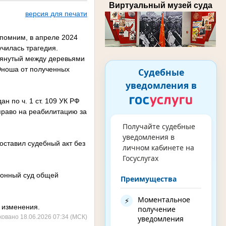
Виртуальный музей суда
версия для печати
помним, в апреле 2024
училась трагедия.
атянутый между деревьями
Юноша от полученных
Судебные
уведомления в
 по ч. 1 ст. 109 УК РФ
 право на реабилитацию за
Получайте судебные
уведомления в
оставил судебный акт без
личном кабинете на
Госуслугах
ионный суд общей
Преимущества
Моментальное
⚡
з изменения.
получение
ковано 18.06.2026 07:34 (МСК)
уведомления