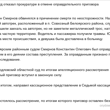
д отказал прокуратуре в отмене оправдательного приговора
н Смирнов обвинялся в причинении смерти по неосторожности. На
й автотрек, расположенный в п. Совхозный Белоярского района, сл
шили заехать на автотрек, но не заметили металлический трос, н
а частную территорию. Водитель и пассажирка получили травмы. 
а месте происшествия, а девушка была доставлена в больницу.
оярским районным судом Смирнов Константин Олегович был оправдан
ием в его деянии состава преступления. За оправданным признано
еследование.
рдловский областной суд по итогам апелляционного рассмотрения 
ый приговор вступил в законную силу.
с итогом, направил кассационное представление в Седьмой кассац
стоялось рассмотрение, по итогам которого приговор оставлен бе
опубли