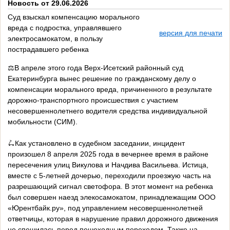
Новость от 29.06.2026
Суд взыскал компенсацию морального
вреда с подростка, управлявшего
версия для печати
электросамокатом, в пользу
пострадавшего ребенка
⚖️В апреле этого года Верх-Исетский районный суд
Екатеринбурга вынес решение по гражданскому делу о
компенсации морального вреда, причиненного в результате
дорожно-транспортного происшествия с участием
несовершеннолетнего водителя средства индивидуальной
мобильности (СИМ).
🛴Как установлено в судебном заседании, инцидент
произошел 8 апреля 2025 года в вечернее время в районе
пересечения улиц Викулова и Начдива Васильева. Истица,
вместе с 5-летней дочерью, переходили проезжую часть на
разрешающий сигнал светофора. В этот момент на ребенка
был совершен наезд элекосамокатом, принадлежащим ООО
«Юрентбайк.ру», под управлением несовершеннолетней
ответчицы, которая в нарушение правил дорожного движения
не спешилась перед пешеходным переходом. Также на