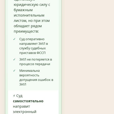
юридическую силу с
бумажным
исполнительным
листом, но при этом
обладает рядом
преимуществ:
✓
Суд оперативно
направляет ЭИЛ в
службу судебных
приставов ФССП
✓
ЭИЛ не потеряется в
процессе передачи
✓
Минимальна
вероятность
допущения ошибок в
ЭИЛ
⚡ Суд
самостоятельно
направит
электронный