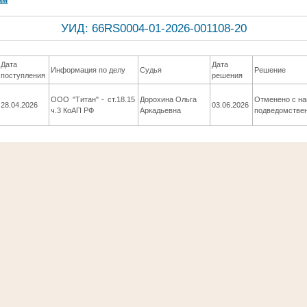
УИД: 66RS0004-01-2026-001108-20
Дата
Дата
Информация по делу
Судья
Решение
поступления
решения
ООО "Титан" - ст.18.15
Дорохина Ольга
Отменено с на
28.04.2026
03.06.2026
ч.3 КоАП РФ
Аркадьевна
подведомстве