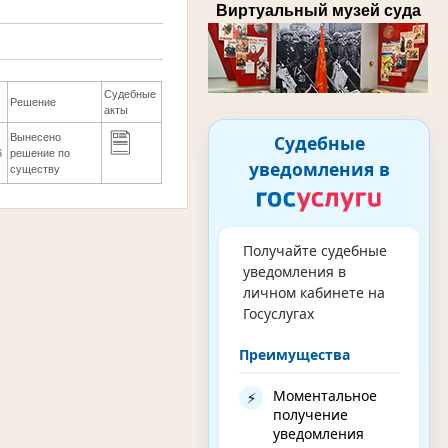
Виртуальный музей суда
Судебные
Решение
акты
Судебные
Вынесено
6
решение по
уведомления в
существу
Получайте судебные
уведомления в
личном кабинете на
Госуслугах
Преимущества
Моментальное
⚡
получение
уведомления