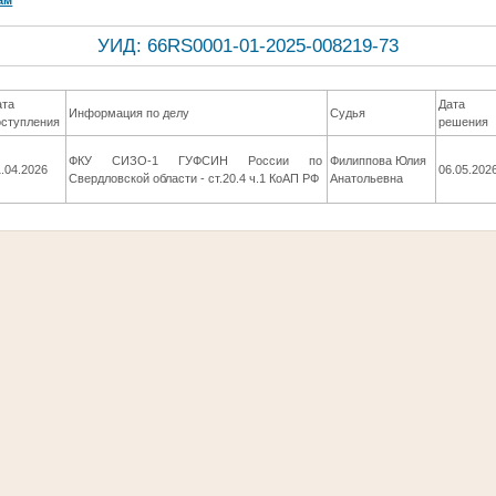
УИД: 66RS0001-01-2025-008219-73
ата
Дата
Информация по делу
Судья
оступления
решения
ФКУ СИЗО-1 ГУФСИН России по
Филиппова Юлия
.04.2026
06.05.202
Свердловской области - ст.20.4 ч.1 КоАП РФ
Анатольевна