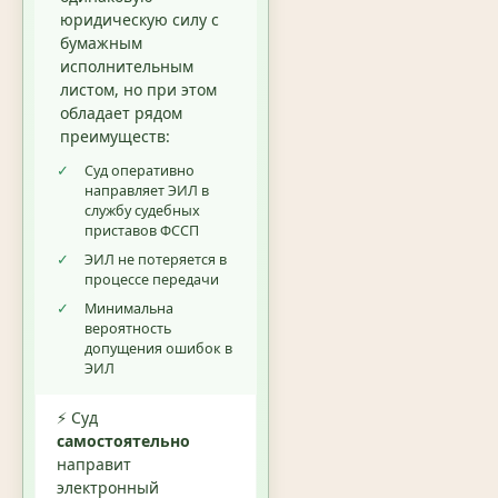
юридическую силу с
бумажным
исполнительным
листом, но при этом
обладает рядом
преимуществ:
✓
Суд оперативно
направляет ЭИЛ в
службу судебных
приставов ФССП
✓
ЭИЛ не потеряется в
процессе передачи
✓
Минимальна
вероятность
допущения ошибок в
ЭИЛ
⚡ Суд
самостоятельно
направит
электронный