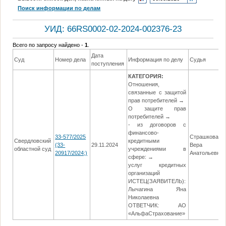
Поиск информации по делам
УИД: 66RS0002-02-2024-002376-23
Всего по запросу найдено -
1
.
Дата
Суд
Номер дела
Информация по делу
Судья
поступления
КАТЕГОРИЯ:
Отношения,
связанные с защитой
прав потребителей →
О защите прав
потребителей →
- из договоров с
финансово-
33-577/2025
Страшкова
Свердловский
кредитными
(33-
29.11.2024
Вера
областной суд
учреждениями в
20917/2024;)
Анатольевна
сфере: →
услуг кредитных
организаций
ИСТЕЦ(ЗАЯВИТЕЛЬ):
Лычагина Яна
Николаевна
ОТВЕТЧИК: АО
«АльфаСтрахование»