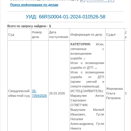
Поиск информации по делам
УИД: 66RS0004-01-2024-010526-58
Всего по запросу найдено -
1
.
Номер
Дата
Дат
Суд
Информация по делу
Судья
дела
поступления
реш
КАТЕГОРИЯ:
Иски,
связанные с
возмещением
ущерба →
Иски о возмещении
ущерба от ДТП →
Иски о возмещении
ущерба от ДТП
(кроме увечий и
смерти кормильца)
Жернакова
Свердловский
33-
ИСТЕЦ(ЗАЯВИТЕЛЬ):
26.03.2026
Ольга
06.
областной суд
7354/2026
Маракулин Антон
Петровна
Сергеевич
ОТВЕТЧИК:
Вырупаев Матвей
Иванович, Гугля
Наталия
Александровна, Гугля
Никита