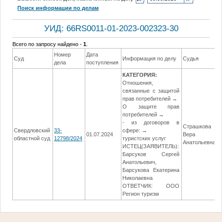
Поиск информации по делам
УИД: 66RS0011-01-2023-002323-30
Всего по запросу найдено -
1
.
Номер
Дата
Суд
Информация по делу
Судья
дела
поступления
КАТЕГОРИЯ:
Отношения,
связанные с защитой
прав потребителей →
О защите прав
потребителей →
- из договоров в
Страшкова
Свердловский
33-
сфере: →
01.07.2024
Вера
областной суд
12798/2024
туристских услуг
Анатольевна
ИСТЕЦ(ЗАЯВИТЕЛЬ):
Барсуков Сергей
Анатольевич,
Барсукова Екатерина
Николаевна
ОТВЕТЧИК: ООО
Регион туризм