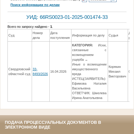
Поиск информации по делам
УИД: 66RS0023-01-2025-001474-33
Всего по запросу найдено -
1
.
Номер
Дата
Да
Суд
Информация по делу
Судья
дела
поступления
ре
КАТЕГОРИЯ:
Иски,
связанные с
возмещением
ущерба →
Иные о возмещении
Корякин
Свердловский
33-
имущественного
16.04.2026
Михаил
03.
областной суд
8493/2026
вреда
Викторович
ИСТЕЦ(ЗАЯВИТЕЛЬ):
Ефимова Наталия
Васильевна
ОТВЕТЧИК: Шмелева
Ирина Анатольевна
ПОДАЧА ПРОЦЕССУАЛЬНЫХ ДОКУМЕНТОВ В
ЭЛЕКТРОННОМ ВИДЕ