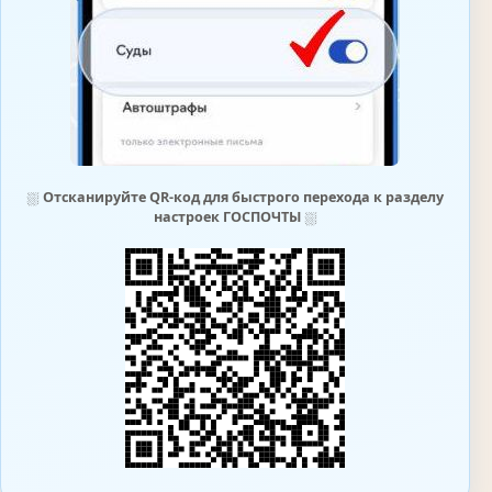
⛆
Отсканируйте QR-код для быстрого перехода к разделу
настроек ГОСПОЧТЫ
⛆