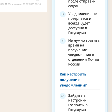
после отправки
2024 11:05, изменено 28.02.2025 09:16
судом
Уведомление не
⚡
потеряется и
всегда будет
доступно в
Госуслугах
Не нужно тратить
⚡
время на
получение
уведомления в
отделении Почты
России
Как настроить
получение
уведомлений?
Зайдите в
✅
настройки
Госпочты в
Госуслугах