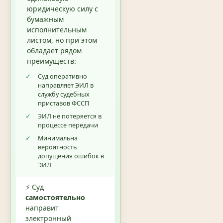
юридическую силу с
бумажным
исполнительным
листом, но при этом
обладает рядом
преимуществ:
✓
Суд оперативно
направляет ЭИЛ в
службу судебных
приставов ФССП
✓
ЭИЛ не потеряется в
процессе передачи
✓
Минимальна
вероятность
допущения ошибок в
ЭИЛ
⚡ Суд
самостоятельно
направит
электронный