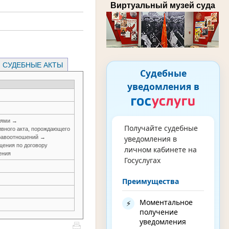
Виртуальный музей суда
СУДЕБНЫЕ АКТЫ
Судебные
уведомления в
иями →
Получайте судебные
вного акта, порождающего
правоотношений →
уведомления в
щения по договору
личном кабинете на
ения
Госуслугах
Преимущества
Моментальное
⚡
получение
уведомления