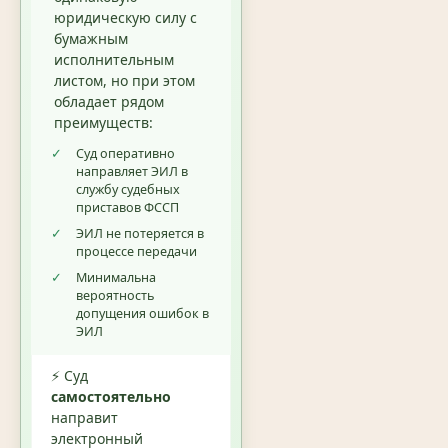
юридическую силу с
бумажным
исполнительным
листом, но при этом
обладает рядом
преимуществ:
✓
Суд оперативно
направляет ЭИЛ в
службу судебных
приставов ФССП
✓
ЭИЛ не потеряется в
процессе передачи
✓
Минимальна
вероятность
допущения ошибок в
ЭИЛ
⚡ Суд
самостоятельно
направит
электронный