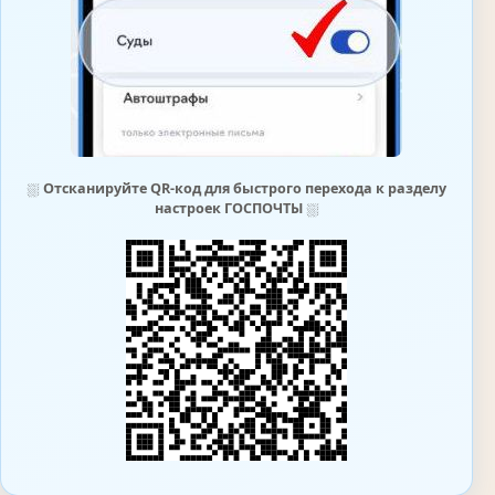
⛆
Отсканируйте QR-код для быстрого перехода к разделу
настроек ГОСПОЧТЫ
⛆