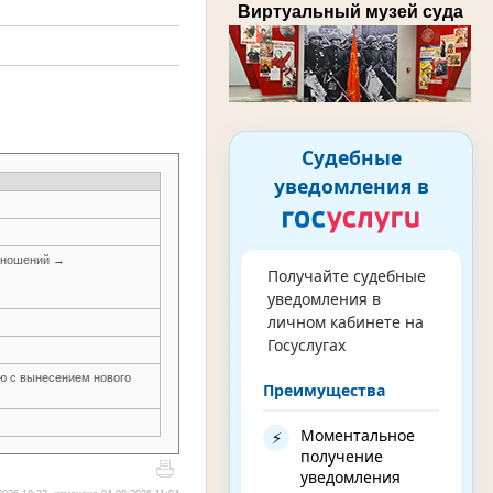
Виртуальный музей суда
Судебные
уведомления в
тношений →
Получайте судебные
уведомления в
личном кабинете на
Госуслугах
ью с вынесением нового
Преимущества
Моментальное
⚡
получение
уведомления