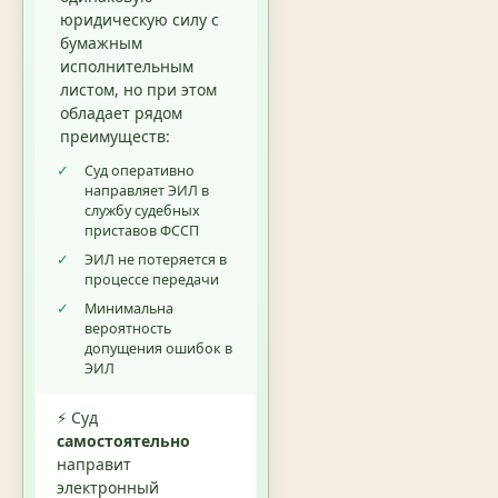
юридическую силу с
бумажным
исполнительным
листом, но при этом
обладает рядом
преимуществ:
✓
Суд оперативно
направляет ЭИЛ в
службу судебных
приставов ФССП
✓
ЭИЛ не потеряется в
процессе передачи
✓
Минимальна
вероятность
допущения ошибок в
ЭИЛ
⚡ Суд
самостоятельно
направит
электронный