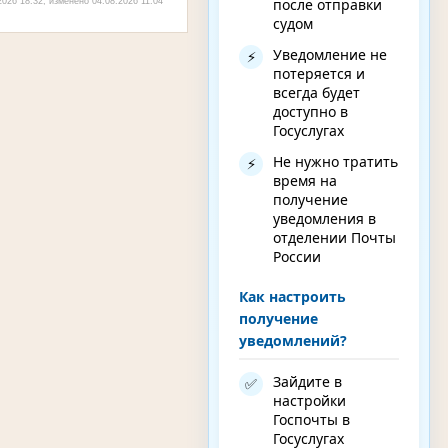
после отправки
026 18:32, изменено 04.08.2026 11:04
судом
Уведомление не
⚡
потеряется и
всегда будет
доступно в
Госуслугах
Не нужно тратить
⚡
время на
получение
уведомления в
отделении Почты
России
Как настроить
получение
уведомлений?
Зайдите в
✅
настройки
Госпочты в
Госуслугах