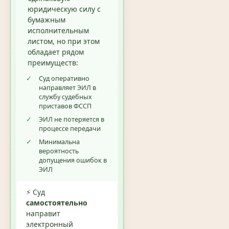
юридическую силу с
бумажным
исполнительным
листом, но при этом
обладает рядом
преимуществ:
✓
Суд оперативно
направляет ЭИЛ в
службу судебных
приставов ФССП
✓
ЭИЛ не потеряется в
процессе передачи
✓
Минимальна
вероятность
допущения ошибок в
ЭИЛ
⚡ Суд
самостоятельно
направит
электронный