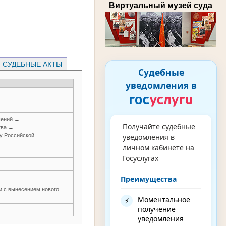
Виртуальный музей суда
СУДЕБНЫЕ АКТЫ
Судебные
уведомления в
шений →
Получайте судебные
тва →
у Российской
уведомления в
личном кабинете на
Госуслугах
Преимущества
ти с вынесением нового
Моментальное
⚡
получение
уведомления