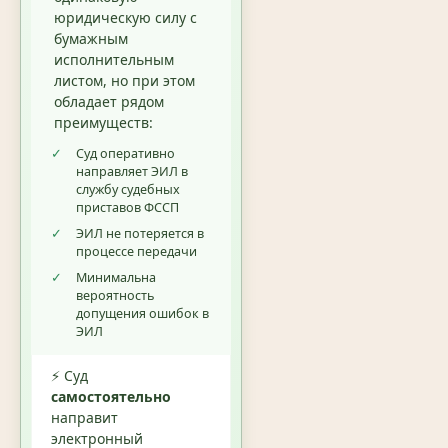
юридическую силу с
бумажным
исполнительным
листом, но при этом
обладает рядом
преимуществ:
✓
Суд оперативно
направляет ЭИЛ в
службу судебных
приставов ФССП
✓
ЭИЛ не потеряется в
процессе передачи
✓
Минимальна
вероятность
допущения ошибок в
ЭИЛ
⚡ Суд
самостоятельно
направит
электронный