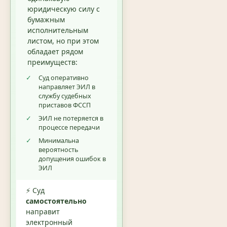
юридическую силу с
бумажным
исполнительным
листом, но при этом
обладает рядом
преимуществ:
✓
Суд оперативно
направляет ЭИЛ в
службу судебных
приставов ФССП
✓
ЭИЛ не потеряется в
процессе передачи
✓
Минимальна
вероятность
допущения ошибок в
ЭИЛ
⚡ Суд
самостоятельно
направит
электронный