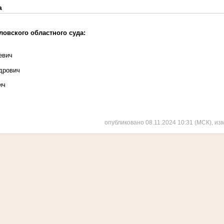
а
овского областного суда:
евич
дрович
ич
ч
опубликовано 08.11.2024 10:31 (МСК), из