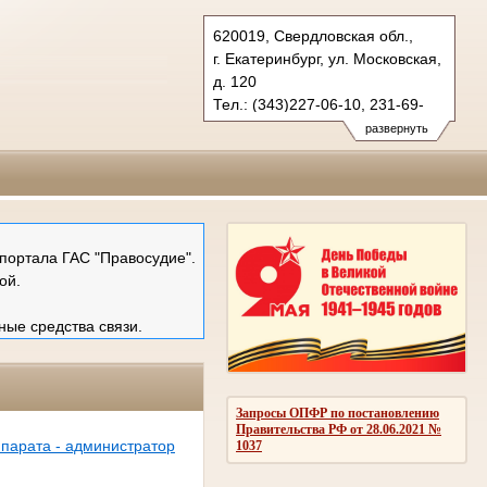
620019, Свердловская обл.,
г. Екатеринбург, ул. Московская,
д. 120
Тел.: (343)227-06-10, 231-69-
89 (ф)
развернуть
mail@ekboblsud.ru
портала ГАС "Правосудие".
ой.
ные средства связи.
Запросы ОПФР по постановлению
Правительства РФ от 28.06.2021 №
ппарата - администратор
1037